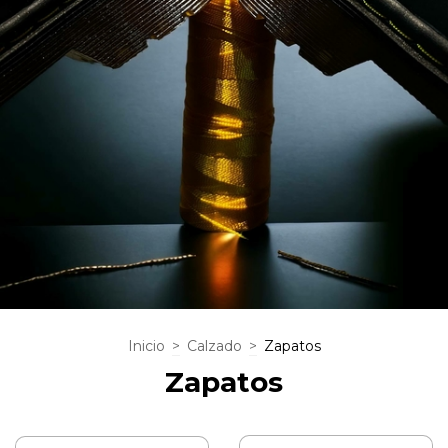
Inicio
>
Calzado
>
Zapatos
Zapatos