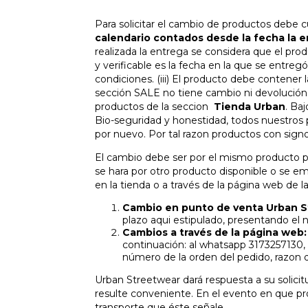
Para solicitar el cambio de productos debe cu
calendario contados desde la fecha la 
realizada la entrega se considera que el prod
y verificable es la fecha en la que se entre
condiciones. (iii) El producto debe contener 
sección SALE no tiene cambio ni devolución 
productos de la seccion
Tienda Urban
. Ba
Bio-seguridad y honestidad, todos nuestros
por nuevo. Por tal razon productos con sig
El cambio debe ser por el mismo producto po
se hara por otro producto disponible o se e
en la tienda o a través de la página web de l
Cambio en punto de venta Urban S
plazo aqui estipulado, presentando el 
Cambios a través de la página web:
continuación: al whatsapp 3173257130,
número de la orden del pedido, razon 
Urban Streetwear dará respuesta a su solicit
resulte conveniente. En el evento en que pro
transporte que éste señale.