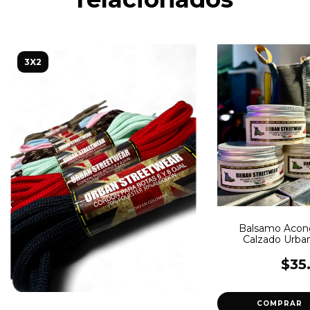
3X2
Balsamo Acond
Calzado Urba
$35