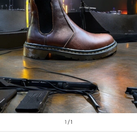
1
/
1