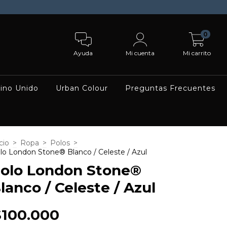
0
Ayuda
Mi cuenta
Mi carrito
ino Unido
Urban Colour
Preguntas Frecuentes
cio
>
Ropa
>
Polos
>
lo London Stone® Blanco / Celeste / Azul
olo London Stone®
lanco / Celeste / Azul
$100.000