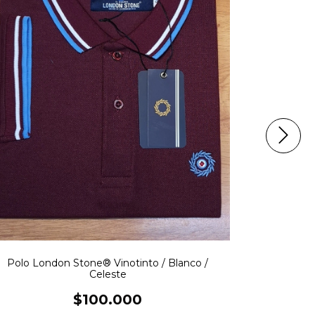
Polo Lond
Polo London Stone® Vinotinto / Blanco /
Celeste
$100.000