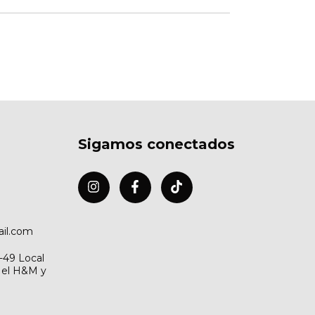
Sigamos conectados
il.com
2-49 Local
e el H&M y