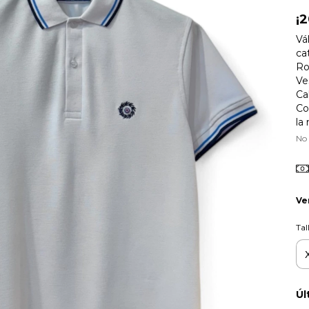
¡
Vá
ca
Ro
Ve
Ca
Co
la
No
Ve
Tal
Úl