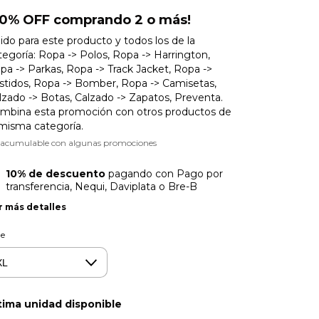
20% OFF comprando 2 o más!
lido para este producto y todos los de la
tegoría: Ropa -> Polos, Ropa -> Harrington,
pa -> Parkas, Ropa -> Track Jacket, Ropa ->
stidos, Ropa -> Bomber, Ropa -> Camisetas,
lzado -> Botas, Calzado -> Zapatos, Preventa.
mbina esta promoción con otros productos de
 misma categoría.
 acumulable con algunas promociones
10% de descuento
pagando con Pago por
transferencia, Nequi, Daviplata o Bre-B
r más detalles
le
tima unidad disponible