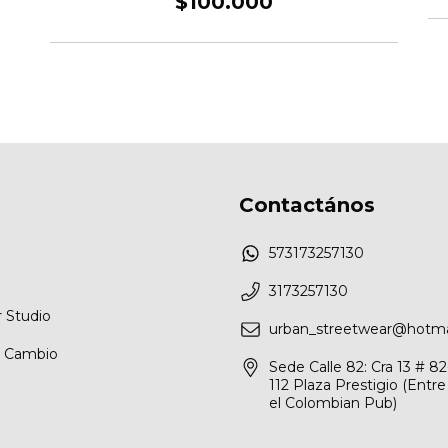
$100.000
Contactános
573173257130
3173257130
 Studio
urban_streetwear@hotma
e Cambio
Sede Calle 82: Cra 13 # 8
112 Plaza Prestigio (Entr
el Colombian Pub)