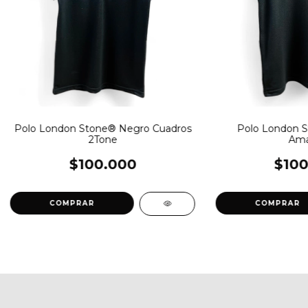
Polo London Stone® Negro Cuadros
Polo London S
2Tone
Amar
$100.000
$100
COMPRAR
COMPRAR